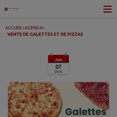
Contenu
Menu
Recherche
Pied de page
ACCUEIL
>
AGENDA
>
VENTE DE GALETTES ET DE PIZZAS
Juin
07
Dim.