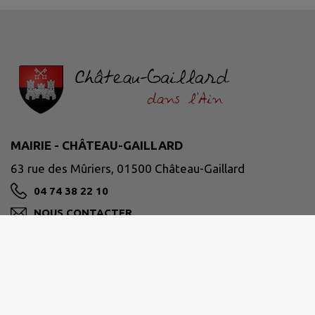
MAIRIE - CHÂTEAU-GAILLARD
63 rue des Mûriers, 01500 Château-Gaillard
04 74 38 22 10
NOUS CONTACTER
M'Y RENDRE
www.chateaugaillard01.fr