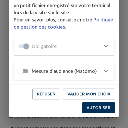
un petit fichier enregistré sur votre terminal
lors de la visite sur le site.
🍕 Galettes & pizzas au feu de bois 🔥
Pour en savoir plus, consultez notre
Politique
de gestion des cookies
.
📅 Dimanche 7 juin
🕣 Vente dès 8h30 à Cormoz
Obligatoire
👉 Au menu :
🥞 Galettes sucrées : sucre • pépites de chocolat •
pralines
🍕 Pizzas : fromages • jambon-fromage
Mesure d'audience (Matomo)
💶 Tarif : 10 €
(Paiement en espèces, chèques ou CB)
REFUSER
VALIDER MON CHOIX
👧🧒 Organisé par le Sou des Écoles de Château
AUTORISER
Gaillard
🤝 Avec le Comité des fêtes et le Club des jeunes