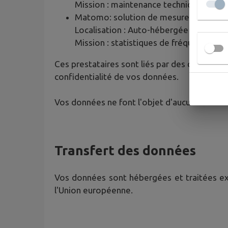
Mission : maintenance technique, hébe
Matomo: solution de mesure d'audien
Localisation : Auto-hébergée
Mission : statistiques de fréquentatio
Ces prestataires sont liés par des contrats d
confidentialité de vos données.
Vos données ne font l'objet d'aucune cessio
Transfert des données
Vos données sont hébergées et traitées excl
l'Union européenne.