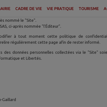
AIRIE
CADRE DE VIE
VIE PRATIQUE
TOURISME
A
quoi et comment sont collectées et traitées vos données à
rès nommé le "Site".
 SAS, ci-après nommée "l'Éditeur".
odifier à tout moment cette politique de confidential
relire régulièrement cette page afin de rester informé.
ts des données personnelles collectées via le "Site" so
formatique et Libertés.
-Gaillard