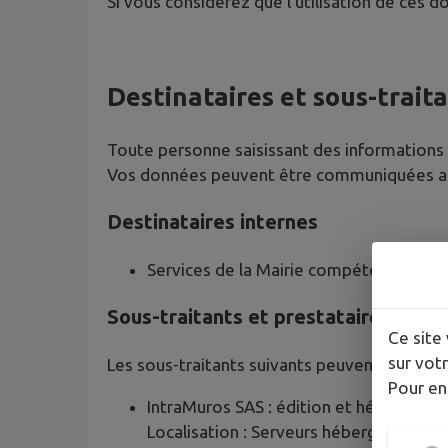
Si vous considérez que l'utilisation de ces 
Destinataires et sous-trait
Toute personne saisissant des informations p
Vos données peuvent être communiquées aux
Destinataires internes
Services de la Mairie compétents selo
Sous-traitants et prestataires tech
Ce site 
sur votr
Les sous-traitants suivants peuvent accéder 
Pour en
IntraMuros SAS : édition et hébergemen
Localisation : Serveurs hébergés par A