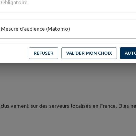
Obligatoire
rgement sécurisé
ce
n anonymisées
Mesure d'audience (Matomo)
e sous-traitance conformes à l'article 28 du RGPD et s'enga
REFUSER
VALIDER MON CHOIX
AUT
n ou vente à des fins commerciales.
usivement sur des serveurs localisés en France. Elles ne