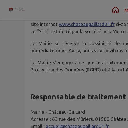
Contenu
Menu
Recherche
Pied de page
M
Ce qui suit a pour objectif d'expliquer pour
site internet
www.chateaugaillard01.fr
ci-ap
Le "Site" est édité par la société IntraMuros
La Mairie se réserve la possibilité de m
immédiatement. Aussi, nous vous invitons à 
La Mairie s'engage à ce que les traitemen
Protection des Données (RGPD) et à la loi In
Responsable de traitement
Mairie -
Château-Gaillard
Adresse :
63 rue des Mûriers, 01500 Château
Email :
accueil@chateaugaillard01.fr