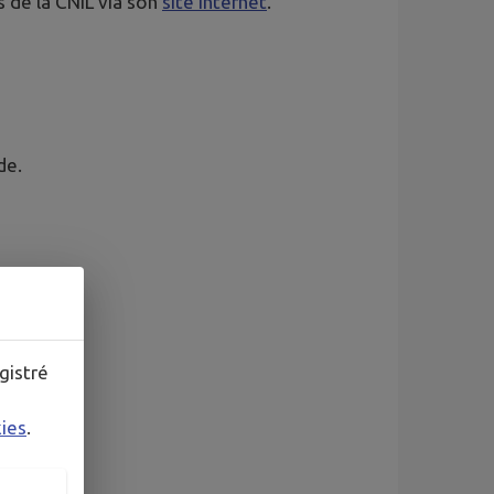
 de la CNIL via son
site internet
.
de.
gistré
kies
.