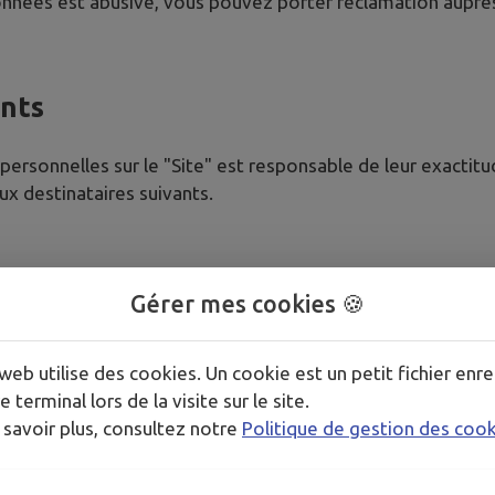
données est abusive, vous pouvez porter réclamation auprès
ants
ersonnelles sur le "Site" est responsable de leur exactitu
 destinataires suivants.
n la nature de votre demande
Gérer mes cookies 🍪
niques
web utilise des cookies. Un cookie est un petit fichier enre
e terminal lors de la visite sur le site.
à vos données dans le cadre strict de leurs missions :
 savoir plus, consultez notre
Politique de gestion des coo
t du site internet
WS France, situés en France