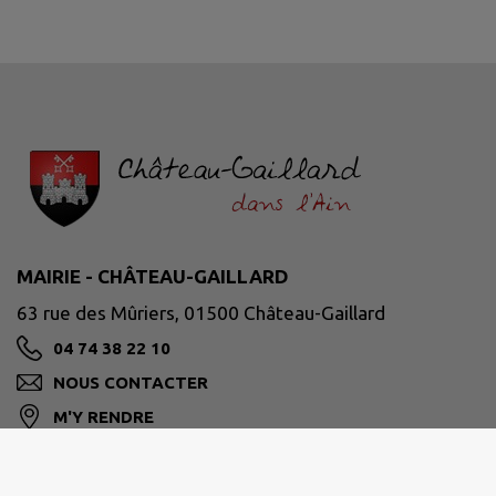
MAIRIE - CHÂTEAU-GAILLARD
63 rue des Mûriers, 01500 Château-Gaillard
04 74 38 22 10
NOUS CONTACTER
M'Y RENDRE
www.chateaugaillard01.fr