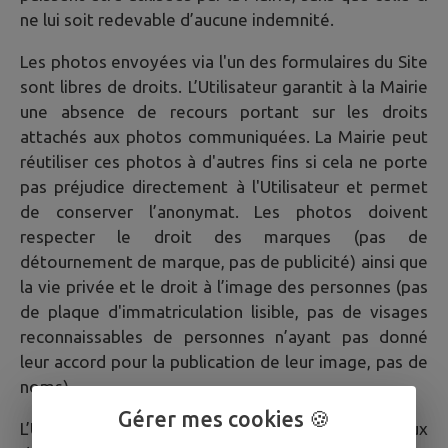
ne lui soit redevable d’aucune indemnité.
Les photos envoyées via l'un des formulaires du Site
sont libres de droits. L’Utilisateur garantit à la Mairie
une absence de recours portant sur les droits
attachés aux photos communiquées. La Mairie peut
réutiliser ces photos à d'autres fins si cela ne porte
pas préjudice directement à l'Utilisateur et permet
de conserver l’anonymat. Les photos doivent
respecter le droit des marques (pas de
détournement de marque, pas de publicité) ainsi que
la vie privée et le droit à l’image des personnes (pas
de plaque d'immatriculation lisible, pas de visages
reconnaissables de personnes n’ayant pas donné
leur accord pour la publication de leur image, pas de
noms).
Gérer mes cookies 🍪
L’Utilisateur est averti que la Mairie a accès aux