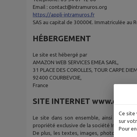
Email : contact@intramuros.org
https://appli-intramuros.fr
SAS au capital de 30000€. Immatriculée au
HÉBERGEMENT
Le site est hébergé par
AMAZON WEB SERVICES EMEA SARL,
31 PLACE DES COROLLES, TOUR CARPE DIE
92400 COURBEVOIE,
France
SITE INTERNET
www.chatea
Ce site 
Le site dans son ensemble, ainsi que les 
sur votr
propriété exclusive de la société IntraMuros
Pour en
De plus, les textes, images, photographies,