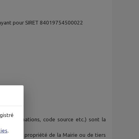
x ayant pour SIRET 84019754500022
gistré
ues, animations, code source etc.) sont la
kies
.
e sont la propriété de la Mairie ou de tiers