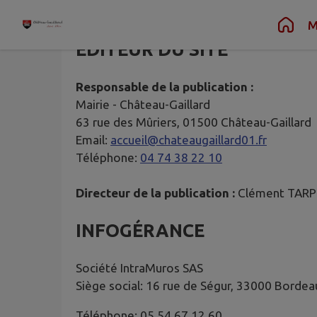
Contenu
Menu
Recherche
Pied de page
M
ÉDITEUR DU SITE
Responsable de la publication :
Mairie -
Château-Gaillard
63 rue des Mûriers, 01500 Château-Gaillard
Email:
accueil@chateaugaillard01.fr
Téléphone:
04 74 38 22 10
Directeur de la publication :
Clément TARP
INFOGÉRANCE
Société IntraMuros SAS
Siège social: 16 rue de Ségur, 33000 Bordea
Téléphone: 05 54 67 12 60