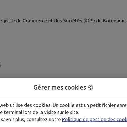
 Registre du Commerce et des Sociétés (RCS) de Bordeau
M
Gérer mes cookies 🍪
ugaillard01.fr
web utilise des cookies. Un cookie est un petit fichier enre
éléments techniques qui le composent (éléments graphiq
e terminal lors de la visite sur le site.
 SAS.
 savoir plus, consultez notre
Politique de gestion des coo
 documents, ainsi que toutes œuvres intégrées dans le sit