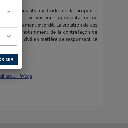
11-1 et suivants du Code de la propriété
roduction, transmission, représentation ou
 est strictement interdit. La violation de ces
lle au titre notamment de la contrefaçon de
par le Code civil en matière de responsabilité
ORISER
llard01.fr/cgu