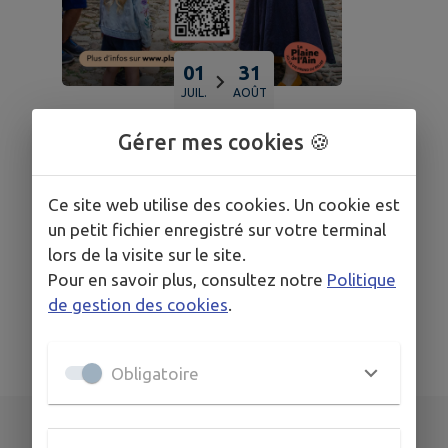
01
31
JUIL.
AOÛT
CHÂTEAU-GAILLARD
Gérer mes cookies 🍪
🗓️ 𝗔𝗴𝗲𝗻𝗱𝗮 𝗱𝗲𝘀 𝘃𝗶𝘀𝗶𝘁𝗲𝘀
Ce site web utilise des cookies. Un cookie est
𝗴𝘂𝗶𝗱𝗲́𝗲𝘀 𝗱𝗲 𝗹’𝗲́𝘁𝗲́ 𝗱𝗲 𝗹𝗮 𝗣𝗹𝗮𝗶𝗻𝗲
un petit fichier enregistré sur votre terminal
𝗱𝗲 𝗹’𝗔𝗶𝗻 𝗲𝗻 𝟮𝟬𝟮𝟲
lors de la visite sur le site.
Pour en savoir plus, consultez notre
Politique
de gestion des cookies
.
TOUS LES ÉVÉNEMENTS
Obligatoire