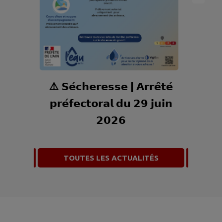
⚠️ 𝗦𝗲́𝗰𝗵𝗲𝗿𝗲𝘀𝘀𝗲 | 𝗔𝗿𝗿𝗲̂𝘁𝗲́
𝗽𝗿𝗲́𝗳𝗲𝗰𝘁𝗼𝗿𝗮𝗹 𝗱𝘂 𝟮𝟵 𝗷𝘂𝗶𝗻
𝟮𝟬𝟮𝟲
TOUTES LES ACTUALITÉS