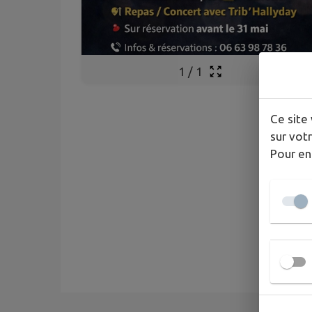
1
/
1
Ce site 
sur votr
Pour en