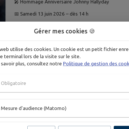
🎤 Hommage Anniversaire Johnny Hallyday
📅 Samedi 13 juin 2026 – dès 14 h
📍 Site du Ball Trap - Route de Saint‑Maurice, Châte
Gérer mes cookies 🍪
🎶 Animations • Exposants • Buvette
🍽️ Repas / Concert avec Trib’Hallyday
📌 Sur réservation avant le 31 mai
web utilise des cookies. Un cookie est un petit fichier enre
📞 Infos & réservations : 06 63 98 78 36
e terminal lors de la visite sur le site.
 savoir plus, consultez notre
Politique de gestion des coo
👥 Organisé par l’association C’est l’Ain et lui “Johnn
Obligatoire
Mesure d'audience (Matomo)