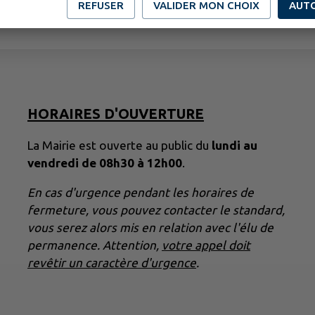
REFUSER
VALIDER MON CHOIX
AUT
HORAIRES D'OUVERTURE
La Mairie est ouverte au public du
lundi au
vendredi de 08h30 à 12h00
.
En cas d'urgence pendant les horaires de
fermeture, vous pouvez contacter le standard,
vous serez alors mis en relation avec l'élu de
permanence. Attention,
votre appel doit
revêtir un caractère d'urgence
.