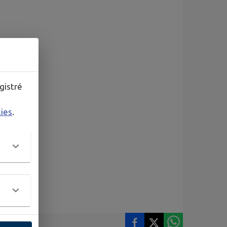
au‑Gaillard
gistré
kies
.
y”