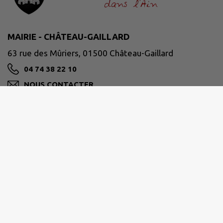
MAIRIE - CHÂTEAU-GAILLARD
63 rue des Mûriers, 01500 Château-Gaillard
04 74 38 22 10
NOUS CONTACTER
M'Y RENDRE
www.chateaugaillard01.fr
HORAIRES D'OUVERTURE
La Mairie est ouverte au public du
lundi au vendredi