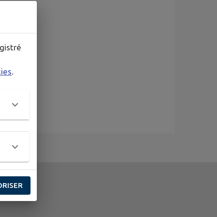
gistré
kies
.
ORISER