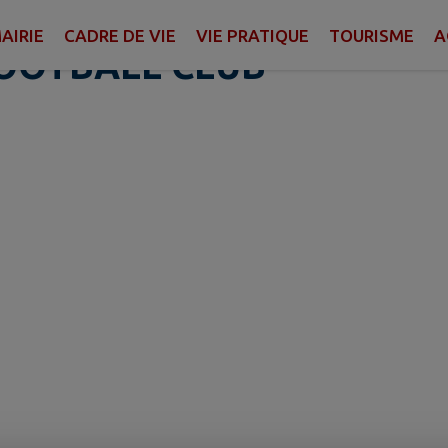
DACFC - ST DENIS AMBU
AIRIE
CADRE DE VIE
VIE PRATIQUE
TOURISME
A
OOTBALL CLUB