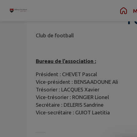
S
Contenu
Menu
Recherche
Pied de page
M
F
Club de football
Bureau de l’association :
Président : CHEVET Pascal
Vice-président : BENSAADOUNE Ali
Trésorier : LACQUES Xavier
Vice-trésorier : RONGIER Lionel
Secrétaire : DELERIS Sandrine
Vice-secrétaire : GUIOT Laetitia