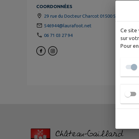
COORDONNÉES
29 rue du Docteur Charcot 01500 Saint-Deni
546944@laurafoot.net
Ce site 
06 71 03 27 94
sur votr
Pour en