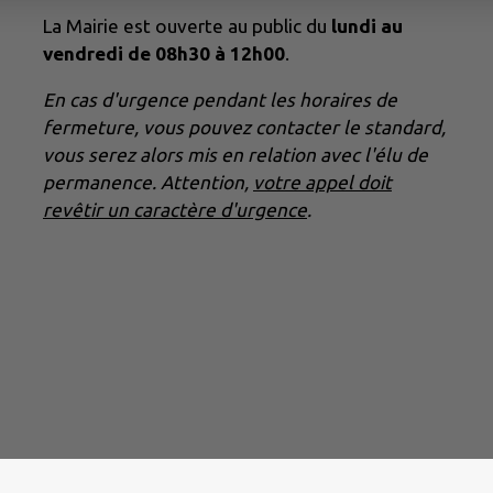
La Mairie est ouverte au public du
lundi au
vendredi de 08h30 à 12h00
.
En cas d'urgence pendant les horaires de
fermeture, vous pouvez contacter le standard,
vous serez alors mis en relation avec l'élu de
permanence. Attention,
votre appel doit
revêtir un caractère d'urgence
.
|
Politique de confidentialité
|
Accessibilité : partielleme