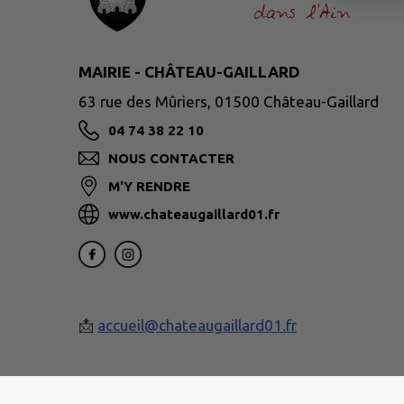
MAIRIE - CHÂTEAU-GAILLARD
63 rue des Mûriers, 01500 Château-Gaillard
04 74 38 22 10
NOUS CONTACTER
M'Y RENDRE
www.chateaugaillard01.fr
📩
accueil@chateaugaillard01.fr
Site réalisé par
IntraMuros SAS
|
Mentions légales
|
CGU