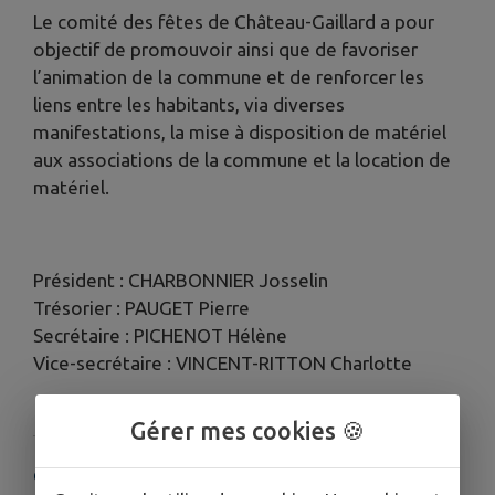
Le comité des fêtes de Château-Gaillard a pour
objectif de promouvoir ainsi que de favoriser
l’animation de la commune et de renforcer les
liens entre les habitants, via diverses
manifestations, la mise à disposition de matériel
aux associations de la commune et la location de
matériel.
Président : CHARBONNIER Josselin
Trésorier : PAUGET Pierre
Secrétaire : PICHENOT Hélène
Vice-secrétaire : VINCENT-RITTON Charlotte
Gérer mes cookies 🍪
COORDONNÉES