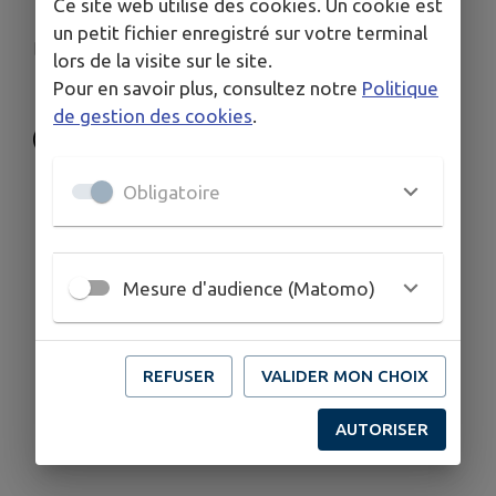
Ce site web utilise des cookies. Un cookie est
63 RUE DES MURIERS 01500 CHATEAU-GAILLARD
un petit fichier enregistré sur votre terminal
cdfchateaugaillard01@gmail.com
lors de la visite sur le site.
06 38 83 38 44
Pour en savoir plus, consultez notre
Politique
de gestion des cookies
.
Obligatoire
Mesure d'audience (Matomo)
REFUSER
VALIDER MON CHOIX
AUTORISER