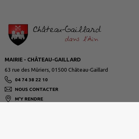
MAIRIE - CHÂTEAU-GAILLARD
63 rue des Mûriers, 01500 Château-Gaillard
04 74 38 22 10
NOUS CONTACTER
M'Y RENDRE
www.chateaugaillard01.fr