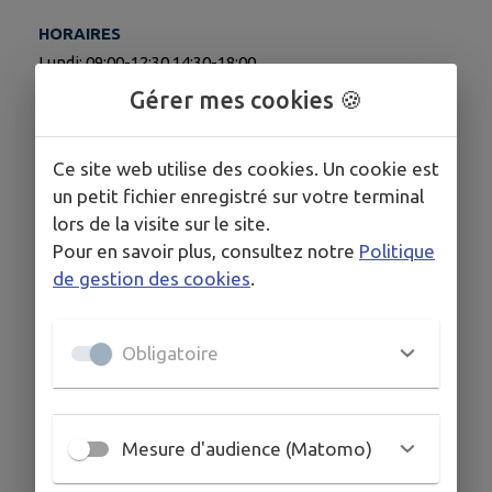
HORAIRES
Lundi: 09:00-12:30 14:30-18:00
Mardi: 09:00-12:30 14:30-19:00
Gérer mes cookies 🍪
Mercredi: 09:00-12:30 14:30-19:00
Jeudi: 09:00-12:30 14:30-19:00
Vendredi: 09:00-12:30 14:30-19:00
Ce site web utilise des cookies. Un cookie est
Samedi: 09:00-19:00
un petit fichier enregistré sur votre terminal
Dimanche: 09:00-12:30 Fermé(pm)
lors de la visite sur le site.
Pour en savoir plus, consultez notre
Politique
de gestion des cookies
.
COORDONNÉES
3 Chemin des Vignes 01500 Château-Gaillard
Obligatoire
latelierdesfleurs01500@gmail.com
04 74 34 00 70
Mesure d'audience (Matomo)