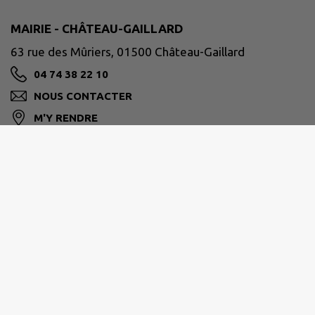
MAIRIE - CHÂTEAU-GAILLARD
63 rue des Mûriers, 01500 Château-Gaillard
04 74 38 22 10
NOUS CONTACTER
M'Y RENDRE
www.chateaugaillard01.fr
HORAIRES D'OUVERTURE
La Mairie est ouverte au public du
lundi au vendredi
de 08h30 à 12h00
.