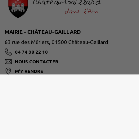
MAIRIE - CHÂTEAU-GAILLARD
63 rue des Mûriers, 01500 Château-Gaillard
04 74 38 22 10
NOUS CONTACTER
M'Y RENDRE
www.chateaugaillard01.fr
HORAIRES D'OUVERTURE