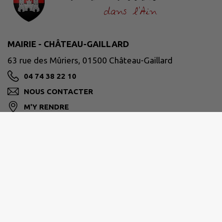
MAIRIE - CHÂTEAU-GAILLARD
63 rue des Mûriers, 01500 Château-Gaillard
04 74 38 22 10
NOUS CONTACTER
M'Y RENDRE
www.chateaugaillard01.fr
HORAIRES D'OUVERTURE