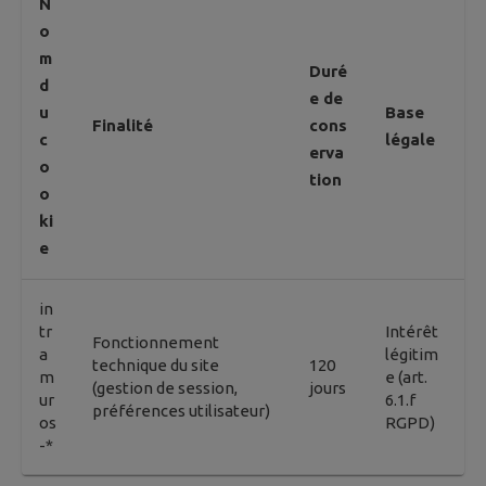
N
o
m
Duré
d
e de
u
Base
Finalité
cons
c
légale
erva
o
tion
o
ki
e
in
tr
Intérêt
Fonctionnement
a
légitim
technique du site
120
m
e (art.
(gestion de session,
jours
ur
6.1.f
préférences utilisateur)
os
RGPD)
-*