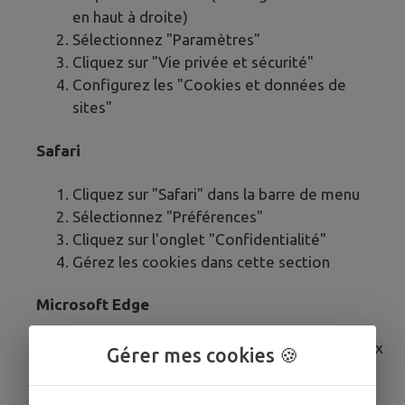
en haut à droite)
Sélectionnez "Paramètres"
Cliquez sur "Vie privée et sécurité"
Configurez les "Cookies et données de
sites"
Safari
Cliquez sur "Safari" dans la barre de menu
Sélectionnez "Préférences"
Cliquez sur l'onglet "Confidentialité"
Gérez les cookies dans cette section
Microsoft Edge
Cliquez sur le menu (trois points horizontaux
Gérer mes cookies 🍪
en haut à droite)
Sélectionnez "Paramètres"