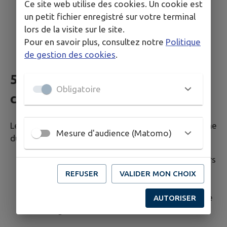
Ce site web utilise des cookies. Un cookie est
Cliquez sur "Cookies et autorisations de
un petit fichier enregistré sur votre terminal
site"
lors de la visite sur le site.
Gérez vos préférences de cookies
Pour en savoir plus, consultez notre
Politique
de gestion des cookies
.
5. Durée de conservation des
Obligatoire
cookies
Les cookies déposés sur votre terminal ont une
Mesure d'audience (Matomo)
durée de vie limitée :
Cookies techniques (intramuros-*)
: 120 jours
Cookies analytiques (Matomo)
: 13 mois
REFUSER
VALIDER MON CHOIX
maximum
Cookies de session
: supprimés à la fermeture
AUTORISER
du navigateur