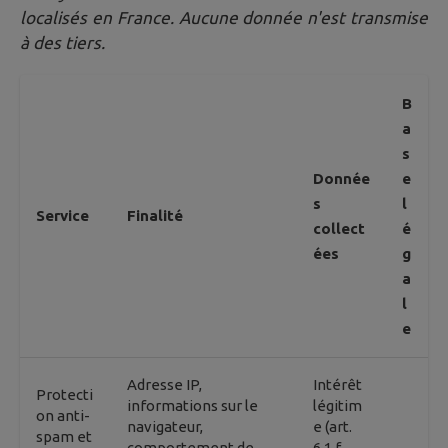
localisés en France. Aucune donnée n'est transmise
à des tiers.
B
a
s
Donnée
e
s
l
Service
Finalité
collect
é
ées
g
a
l
e
Adresse IP,
Intérêt
Protecti
informations sur le
légitim
on anti-
navigateur,
e (art.
spam et
comportement de
6.1.f