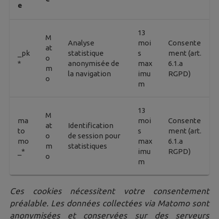
e
13
M
Analyse
moi
Consente
at
_pk
statistique
s
ment (art.
o
*
anonymisée de
max
6.1.a
m
la navigation
imu
RGPD)
o
m
13
M
ma
moi
Consente
at
Identification
to
s
ment (art.
o
de session pour
mo
max
6.1.a
m
statistiques
_*
imu
RGPD)
o
m
Ces cookies nécessitent votre consentement
préalable. Les données collectées via Matomo sont
anonymisées et conservées sur des serveurs