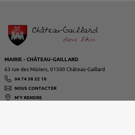
MAIRIE - CHÂTEAU-GAILLARD
63 rue des Mûriers, 01500 Château-Gaillard
04 74 38 22 10
NOUS CONTACTER
M'Y RENDRE
www.chateaugaillard01.fr