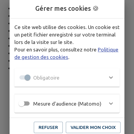
Gérer mes cookies 🍪
Nelly CASTRO
Charlotte DIETRICH
Edwige DUFOUR
Ce site web utilise des cookies. Un cookie est
Emilie FONTANIERE
un petit fichier enregistré sur votre terminal
Aurore LAMBERT
lors de la visite sur le site.
Isabelle LONGO
Pour en savoir plus, consultez notre
Politique
Marie-Eve NALIWAJKO
de gestion des cookies
.
Fabienne PERRUCHE
Huguette SINARDET
Obligatoire
Mesure d'audience (Matomo)
REFUSER
VALIDER MON CHOIX