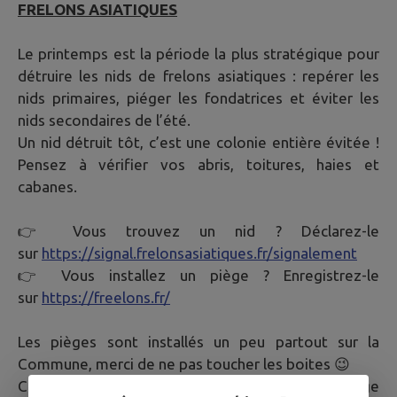
FRELONS ASIATIQUES
Le printemps est la période la plus stratégique pour
détruire les nids de frelons asiatiques : repérer les
nids primaires, piéger les fondatrices et éviter les
nids secondaires de l’été.
Un nid détruit tôt, c’est une colonie entière évitée !
Pensez à vérifier vos abris, toitures, haies et
cabanes.
👉 Vous trouvez un nid ? Déclarez-le
sur
https://signal.frelonsasiatiques.fr/signalement
👉 Vous installez un piège ? Enregistrez-le
sur
https://freelons.fr/
Les pièges sont installés un peu partout sur la
Commune, merci de ne pas toucher les boites 😉
Ces pièges rentrent dans un dispositif de piégeage