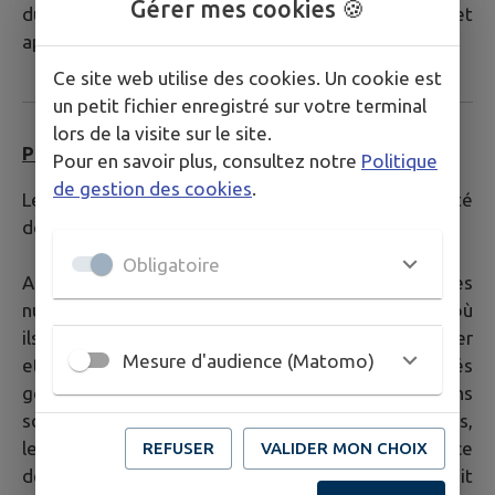
Gérer mes cookies 🍪
du frelon asiatique au niveau national et
appartiennent à la Commune.
Ce site web utilise des cookies. Un cookie est
un petit fichier enregistré sur votre terminal
lors de la visite sur le site.
PIGEONS
Pour en savoir plus, consultez notre
Politique
de gestion des cookies
.
Le pigeon est utilisé pour sa mémoire et sa ténacité
depuis l’antiquité.
Obligatoire
Aujourd’hui, les pigeons urbains provoquent des
nuisances importantes dans les villes et villages où
ils sont nombreux. Contrairement au pigeon ramier
Mesure d'audience (Matomo)
et à la tourterelle qui construisent des nids isolés
généralement dans des arbres, les pigeons urbains
sont des oiseaux coloniaux comme leurs ancêtres,
les pigeons bisets. Avant l’existence
REFUSER
VALIDER MON CHOIX
des constructions humaines, cette espèce nichait