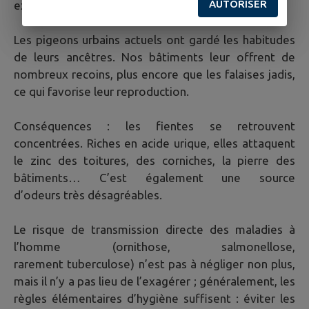
AUTORISER
exclusivement dans les anfractuosités des falaises.
Les pigeons urbains actuels ont gardé les habitudes
de leurs ancêtres. Nos bâtiments leur offrent de
nombreux recoins, plus encore que les falaises jadis,
ce qui favorise leur reproduction.
Conséquences : les fientes se retrouvent
concentrées. Riches en acide urique, elles attaquent
le zinc des toitures, des corniches, la pierre des
bâtiments… C’est également une source
d’odeurs très désagréables.
Le risque de transmission directe des maladies à
l’homme (ornithose, salmonellose,
rarement tuberculose) n’est pas à négliger non plus,
mais il n’y a pas lieu de l’exagérer ; généralement, les
règles élémentaires d’hygiène suffisent : éviter les