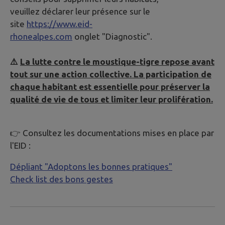
veuillez déclarer leur présence sur le
site
https://www.eid-
rhonealpes.com
onglet "Diagnostic".
⚠️
La lutte contre le moustique-tigre repose avant
tout sur une action collective. La participation de
chaque habitant est essentielle pour préserver la
qualité de vie de tous et limiter leur prolifération.
👉 Consultez les documentations mises en place par
l'EID :
Dépliant "Adoptons les bonnes pratiques"
Check list des bons gestes