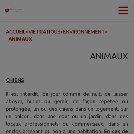
Contenu
Menu
Recherche
Pied de page
ACCUEIL
>
VIE PRATIQUE
>
ENVIRONNEMENT
>
ANIMAUX
ANIMAUX
CHIENS
Il est interdit, de jour comme de nuit, de laisser
aboyer, hurler ou gémir, de façon répétée ou
prolongée, un ou des chiens dans un logement, sur
un balcon, dans une cour ou un jardin, dans des
locaux professionnels ou commerciaux, dans un
enclos attenant ou non à une habitation.
En cas de