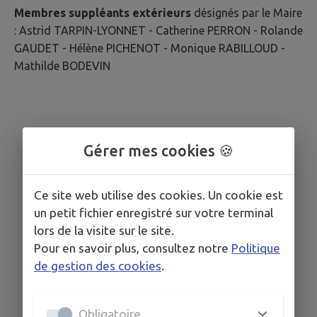
Membres suppléants extérieurs
désignés par le Maire
: Astrid TARPIN-LYONNET - Catherine PERRON - Rolande
GAUDET - Hélène PICHENOT - Monique RABILLOUD -
Mathilde BODEVIN
Gérer mes cookies 🍪
Ce site web utilise des cookies. Un cookie est
un petit fichier enregistré sur votre terminal
lors de la visite sur le site.
Pour en savoir plus, consultez notre
Politique
de gestion des cookies
.
Obligatoire