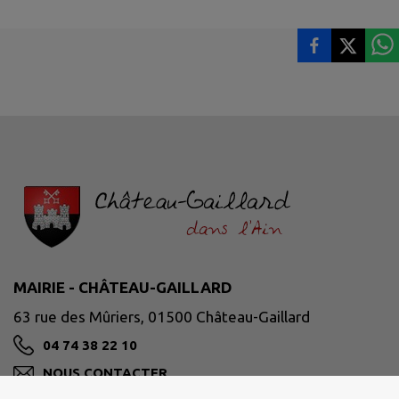
MAIRIE - CHÂTEAU-GAILLARD
63 rue des Mûriers, 01500 Château-Gaillard
04 74 38 22 10
NOUS CONTACTER