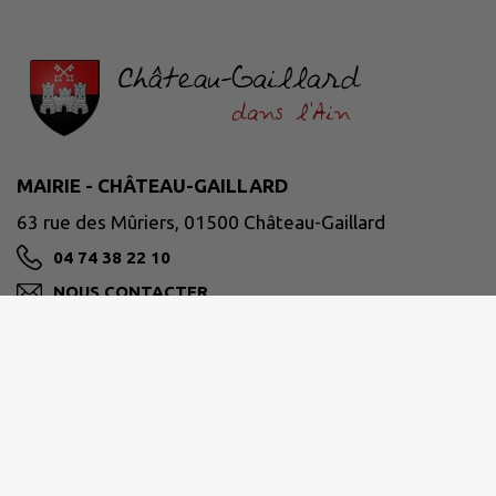
MAIRIE - CHÂTEAU-GAILLARD
63 rue des Mûriers, 01500 Château-Gaillard
04 74 38 22 10
NOUS CONTACTER
M'Y RENDRE
www.chateaugaillard01.fr