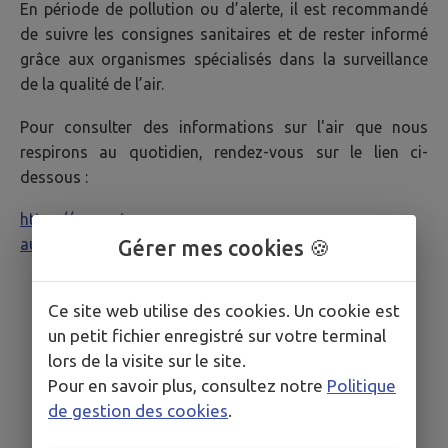
En période de pollution ou d’alerte, il est recommandé
de suivre les consignes sanitaires et de rester informé
grâce aux organismes spécialisés dans la surveillance
de la qualité de l’air.
Pour consulter des informations sur l'air que nous
respirons au quotidien, rendez-vous sur le lien ci-
dessous :
https://www.atmo-
auvergnerhonealpes.fr/monair/commune/01089
Gérer mes cookies 🍪
Ce site web utilise des cookies. Un cookie est
un petit fichier enregistré sur votre terminal
lors de la visite sur le site.
Pour en savoir plus, consultez notre
Politique
de gestion des cookies
.