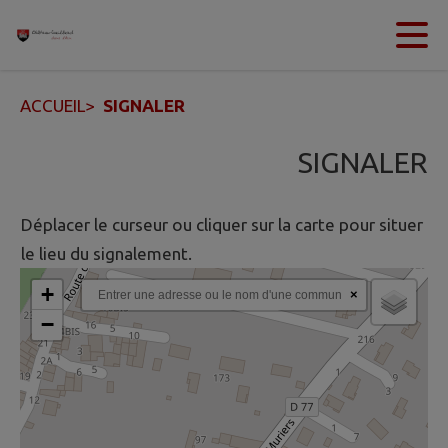
Contenu
Menu
Recherche
Pied de page
ACCUEIL
>
SIGNALER
SIGNALER
Déplacer le curseur ou cliquer sur la carte pour situer
le lieu du signalement.
+
×
−