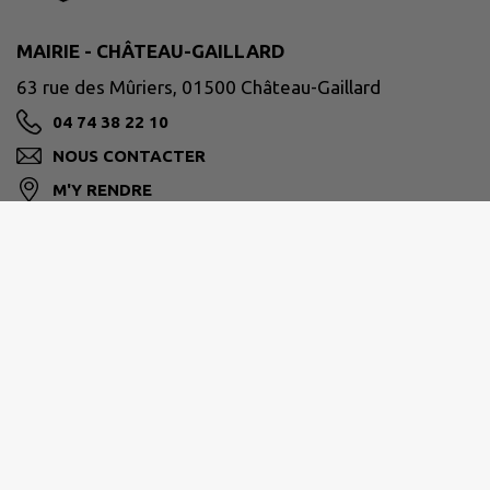
MAIRIE - CHÂTEAU-GAILLARD
63 rue des Mûriers, 01500 Château-Gaillard
04 74 38 22 10
NOUS CONTACTER
M'Y RENDRE
www.chateaugaillard01.fr
HORAIRES D'OUVERTURE
La Mairie est ouverte au public du
lundi au vendredi
de 08h30 à 12h00
.