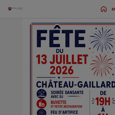
Juil.
Juil.
13
14
Contenu
Menu
Recherche
Pied de page
M
au
Lun.
Mar.