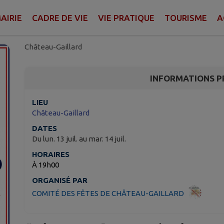
🎉 𝗙𝗘̂𝗧𝗘 𝗗𝗨 𝟭𝟯 𝗝𝗨𝗜𝗟𝗟
𝗖𝗛𝗔̂𝗧𝗘𝗔𝗨-𝗚𝗔𝗜𝗟𝗟𝗔𝗥
AIRIE
CADRE DE VIE
VIE PRATIQUE
TOURISME
A
Château-Gaillard
INFORMATIONS P
LIEU
Château-Gaillard
DATES
Du lun. 13 juil. au mar. 14 juil.
HORAIRES
À 19h00
ORGANISÉ PAR
COMITÉ DES FÊTES DE CHÂTEAU-GAILLARD