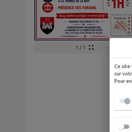
1
/
1
Ce site 
sur votr
Pour en