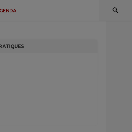
𝗧 𝟮𝟬𝟮𝟲 𝗔̀
𝗗
GENDA
RATIQUES