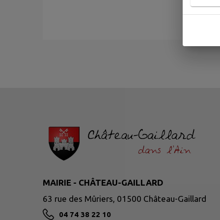
MAIRIE - CHÂTEAU-GAILLARD
63 rue des Mûriers, 01500 Château-Gaillard
04 74 38 22 10