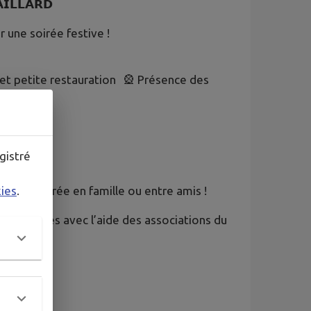
𝗔𝗜𝗟𝗟𝗔𝗥𝗗
r une soirée festive !
et petite restauration 🎡 Présence des
gistré
elle soirée en famille ou entre amis !
kies
.
é des fêtes avec l’aide des associations du