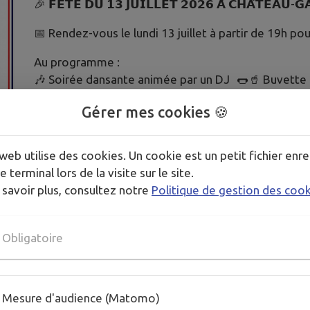
🎉 𝗙𝗘̂𝗧𝗘 𝗗𝗨 𝟭𝟯 𝗝𝗨𝗜𝗟𝗟𝗘𝗧 𝟮𝟬𝟮𝟲 𝗔̀ 𝗖𝗛𝗔̂𝗧𝗘𝗔𝗨-𝗚
📅 Rendez-vous le lundi 13 juillet à partir de 19h pou
Au programme :
🎶 Soirée dansante animée par un DJ 🌭🥤 Buvette 
forains
Gérer mes cookies 🍪
🎇 Feu d’artifice à la tombée de la nuit
🕖 De 19h à 1h
web utilise des cookies. Un cookie est un petit fichier enre
💳 Paiement par carte bancaire et espèces
e terminal lors de la visite sur le site.
Nous vous attendons nombreux pour partager cette b
 savoir plus, consultez notre
Politique de gestion des coo
🤝 Manifestation organisée par la Mairie et le Comit
village.
Obligatoire
Mesure d'audience (Matomo)