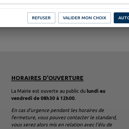
REFUSER
VALIDER MON CHOIX
AUT
HORAIRES D'OUVERTURE
La Mairie est ouverte au public du
lundi au
vendredi de 08h30 à 12h00
.
En cas d'urgence pendant les horaires de
fermeture, vous pouvez contacter le standard,
vous serez alors mis en relation avec l'élu de