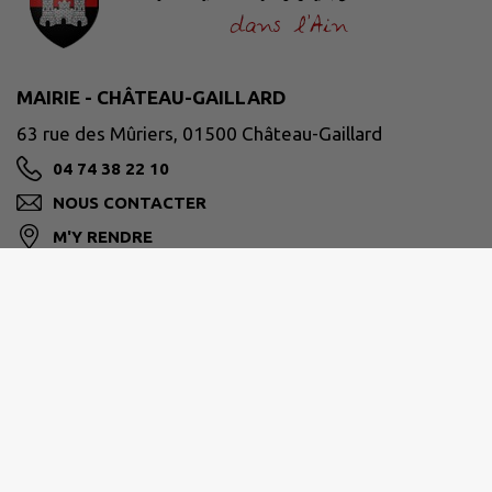
MAIRIE - CHÂTEAU-GAILLARD
63 rue des Mûriers, 01500 Château-Gaillard
04 74 38 22 10
NOUS CONTACTER
M'Y RENDRE
www.chateaugaillard01.fr
HORAIRES D'OUVERTURE