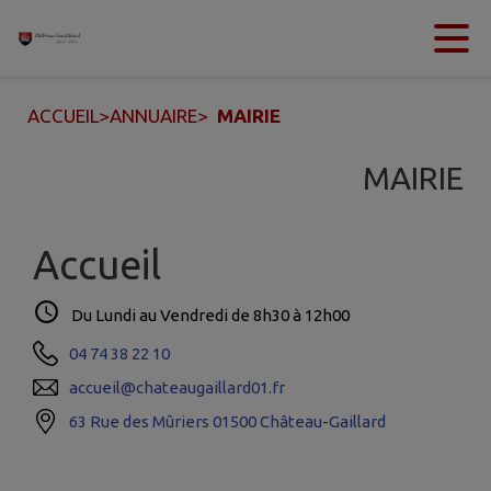
Contenu
Menu
Recherche
Pied de page
ACCUEIL
>
ANNUAIRE
>
MAIRIE
MAIRIE
Accueil
Du Lundi au Vendredi de 8h30 à 12h00
04 74 38 22 10
accueil@chateaugaillard01.fr
63 Rue des Mûriers 01500 Château-Gaillard