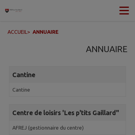
Contenu
Menu
Recherche
Pied de page
ACCUEIL
>
ANNUAIRE
ANNUAIRE
5 annuaires trouvés.
Cantine
Cantine
Centre de loisirs 'Les p'tits Gaillard"
AFREJ (gestionnaire du centre)