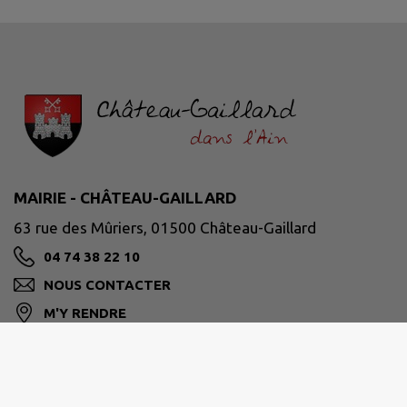
MAIRIE - CHÂTEAU-GAILLARD
63 rue des Mûriers, 01500 Château-Gaillard
04 74 38 22 10
NOUS CONTACTER
M'Y RENDRE
www.chateaugaillard01.fr