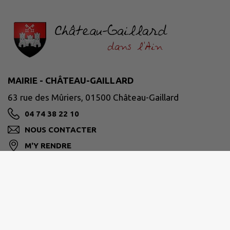
MAIRIE - CHÂTEAU-GAILLARD
63 rue des Mûriers, 01500 Château-Gaillard
04 74 38 22 10
NOUS CONTACTER
M'Y RENDRE
www.chateaugaillard01.fr