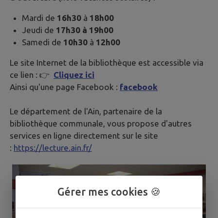
Mardi de
16h30
à
18h00
Jeudi de
17h30 à 19h00
Samedi de
10h30
à
12h00
Le site Internet de la bibliothèque est accessible via
ce lien : 👉
Cliquez ici
Ainsi qu'une page Facebook :
facebook
Le département de l'Ain, partenaire de la
bibliothèque communale, vous propose d'autres
services en ligne directement sur le site
:
https://lecture.ain.fr/
Gérer mes cookies 🍪