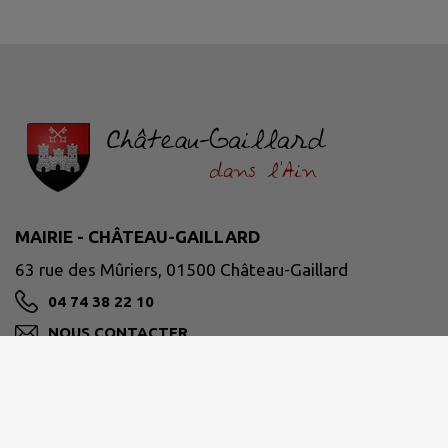
MAIRIE - CHÂTEAU-GAILLARD
63 rue des Mûriers, 01500 Château-Gaillard
04 74 38 22 10
NOUS CONTACTER
M'Y RENDRE
www.chateaugaillard01.fr