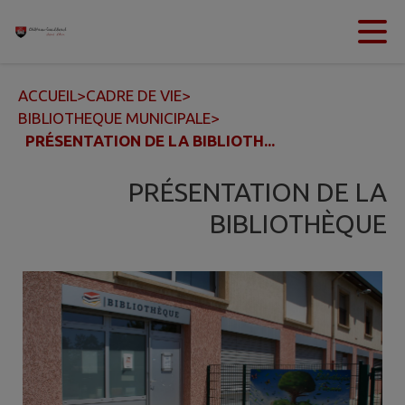
Contenu
Menu
Recherche
Pied de page
ACCUEIL
>
CADRE DE VIE
>
BIBLIOTHEQUE MUNICIPALE
>
PRÉSENTATION DE LA BIBLIOTH...
PRÉSENTATION DE LA
BIBLIOTHÈQUE