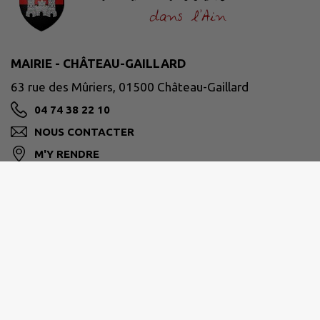
MAIRIE - CHÂTEAU-GAILLARD
63 rue des Mûriers, 01500 Château-Gaillard
04 74 38 22 10
NOUS CONTACTER
M'Y RENDRE
www.chateaugaillard01.fr
HORAIRES D'OUVERTURE