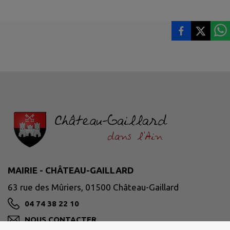
MAIRIE - CHÂTEAU-GAILLARD
63 rue des Mûriers, 01500 Château-Gaillard
04 74 38 22 10
NOUS CONTACTER