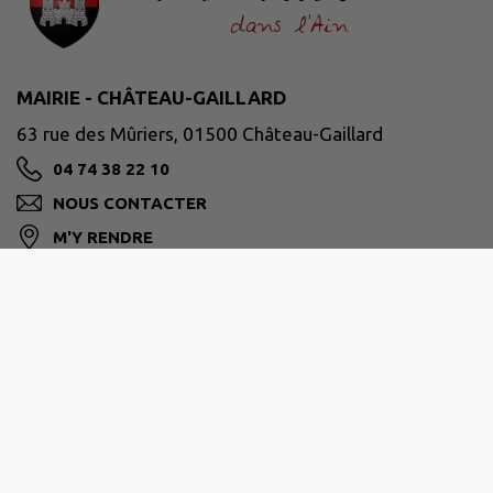
MAIRIE - CHÂTEAU-GAILLARD
63 rue des Mûriers, 01500 Château-Gaillard
04 74 38 22 10
NOUS CONTACTER
M'Y RENDRE
www.chateaugaillard01.fr
HORAIRES D'OUVERTURE