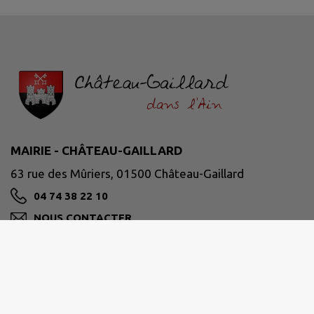
MAIRIE - CHÂTEAU-GAILLARD
63 rue des Mûriers, 01500 Château-Gaillard
04 74 38 22 10
NOUS CONTACTER
M'Y RENDRE
www.chateaugaillard01.fr