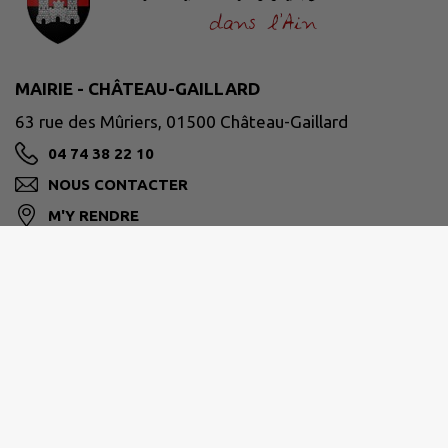
MAIRIE - CHÂTEAU-GAILLARD
63 rue des Mûriers, 01500 Château-Gaillard
04 74 38 22 10
NOUS CONTACTER
M'Y RENDRE
www.chateaugaillard01.fr
HORAIRES D'OUVERTURE