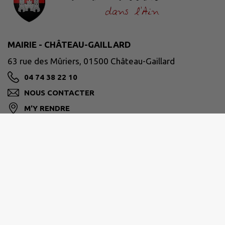
MAIRIE - CHÂTEAU-GAILLARD
63 rue des Mûriers, 01500 Château-Gaillard
04 74 38 22 10
NOUS CONTACTER
M'Y RENDRE
www.chateaugaillard01.fr
HORAIRES D'OUVERTURE